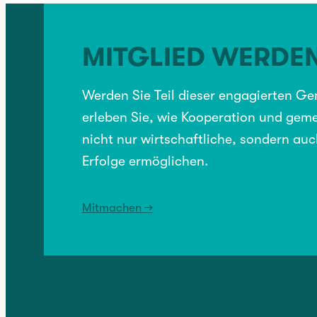
MITGLIED WERDE
VORHERIGER:
Werden Sie Teil dieser engagierten G
Die Findorffer Geschäftsleute spenden 4000 Euro an Vereine!
erleben Sie, wie Kooperation und geme
nicht nur wirtschaftliche, sondern auc
Erfolge ermöglichen.
NÄCHSTER:
Mitmachen →
Podcast „Lass die Fragen im Dorff“: Episode 24 mit Tortengold