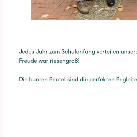
Jedes Jahr zum Schulanfang verteilen unsere 
Freude war riesengroß!
Die bunten Beutel sind die perfekten Begle
✳︎
CATEGORY:
AKTUELLES