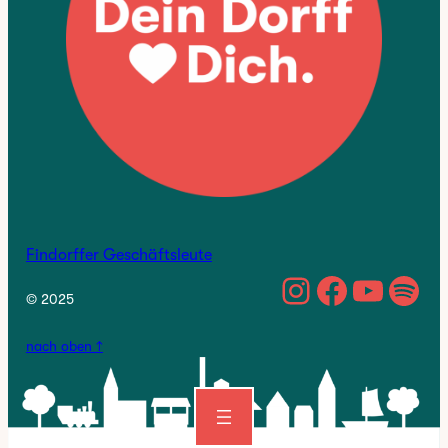
Findorffer Geschäftsleute
https://w
Facebo
YouTu
Spo
© 2025
nach oben ↑