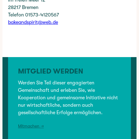
28217 Bremen
Telefon 01573-4120567
bakeandspirit@web.de
TAGS:
BACKFABRIK
, 
BAKE
, 
CREPE
, 
SCHMALZKUCHEN
, 
SPIRIT
, 
SVEN ARNDT
✳︎
CATEGORY:
MITGLIED WERDEN
BRANCHENVERZEICHNIS
, 
GASTRONOMIE
, 
VORHERIGER:
GASTRONOMIE
, 
Werden Sie Teil dieser engagierten
MITGLIEDER
, 
MITGLIEDER
Weser Wochenblatt / Weserreport
Gemeinschaft und erleben Sie, wie
Kooperation und gemeinsame Initiative nicht
nur wirtschaftliche, sondern auch
NÄCHSTER:
gesellschaftliche Erfolge ermöglichen.
Berufsbekleidung Eduard Thölen
Mitmachen →