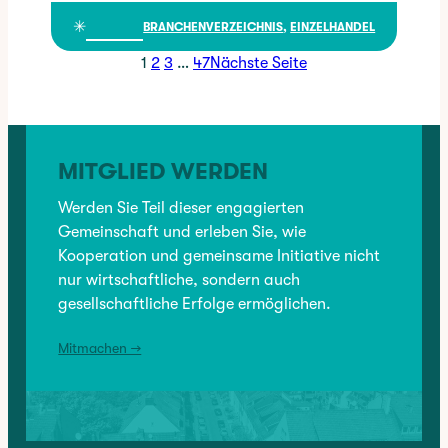
Schuhaus Mindermann
✳︎
BRANCHENVERZEICHNIS
, 
EINZELHANDEL
Seite:
Seite:
Seite:
Seite:
1
2
3
…
47
Nächste Seite
MITGLIED WERDEN
Werden Sie Teil dieser engagierten
Gemeinschaft und erleben Sie, wie
Kooperation und gemeinsame Initiative nicht
nur wirtschaftliche, sondern auch
gesellschaftliche Erfolge ermöglichen.
Mitmachen →