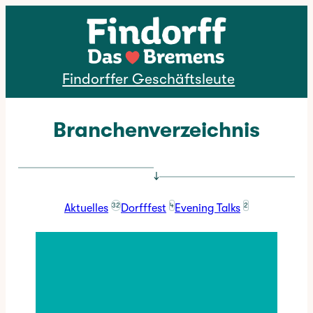
Direkt zum Inhalt
Findorffer Geschäftsleute
Branchenverzeichnis
↓
32
4
2
Aktuelles
Dorfffest
Evening Talks