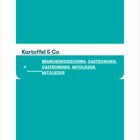
Kartoffel & Co
Kartoffel & Co
BRANCHENVERZEICHNIS
, 
GASTRONOMIE
, 
✳︎
GASTRONOMIE
, 
MITGLIEDER
, 
MITGLIEDER