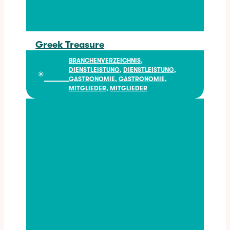
Greek Treasure
Greek Treasure
BRANCHENVERZEICHNIS
, 
DIENSTLEISTUNG
, 
DIENSTLEISTUNG
, 
✳︎
GASTRONOMIE
, 
GASTRONOMIE
, 
MITGLIEDER
, 
MITGLIEDER