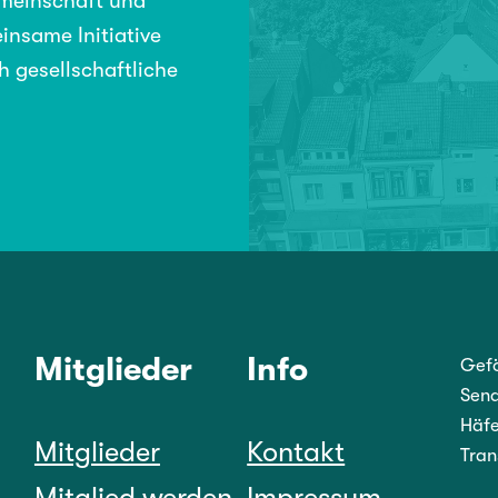
emeinschaft und
insame Initiative
h gesellschaftliche
Mitglieder
Info
Gefö
Sena
Häfe
Mitglieder
Kontakt
Tran
Mitglied werden
Impressum