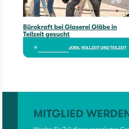
Bürokraft bei Glaserei Gläbe in
Teilzeit gesucht
Bürokraft bei Glaserei Gläbe in Teilzeit gesucht
✳︎
JOBS
, 
VOLLZEIT UND TEILZEIT
MITGLIED WERDE