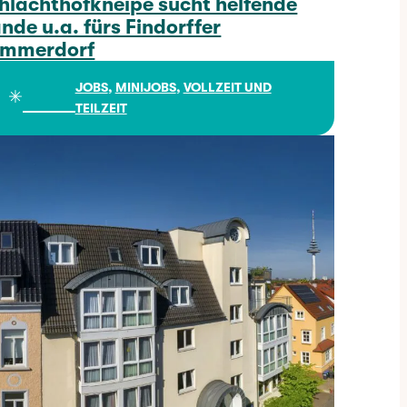
hlachthofkneipe sucht helfende
nde u.a. fürs Findorffer
mmerdorf
Schlachthofkneipe sucht helfende Hände u.a. fürs Findorffer Sommerdorf
JOBS
, 
MINIJOBS
, 
VOLLZEIT UND
✳︎
TEILZEIT