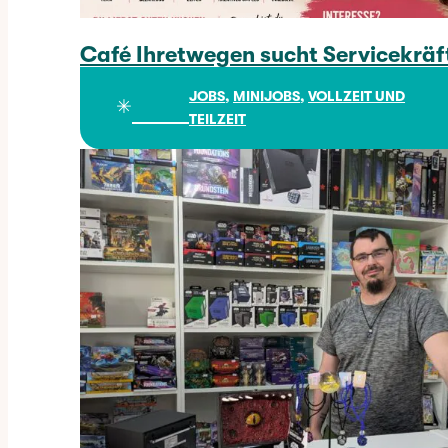
Café Ihretwegen sucht Servicekräf
Café Ihretwegen sucht Servicekräfte
JOBS
, 
MINIJOBS
, 
VOLLZEIT UND
✳︎
TEILZEIT