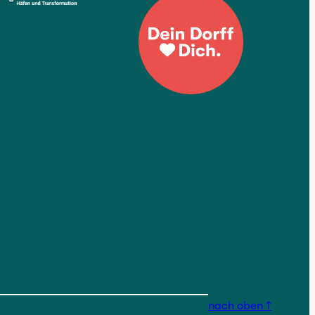
nstagram.com/findorfferges
nach oben ↑