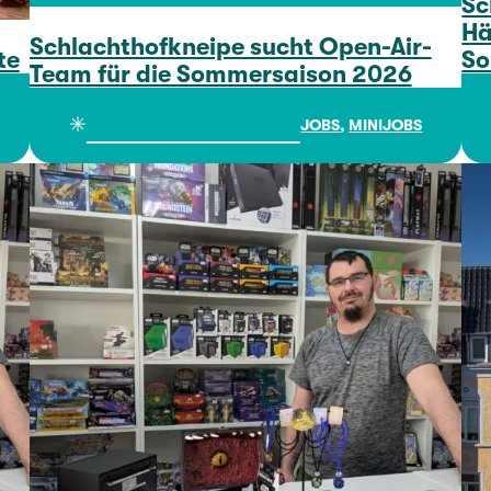
Sc
Hä
Schlachthofkneipe sucht Open-Air-
te
So
Team für die Sommersaison 2026
Schlachthofkneipe sucht Open-Air-Team für die Sommersaison 2026
✳︎
JOBS
, 
MINIJOBS