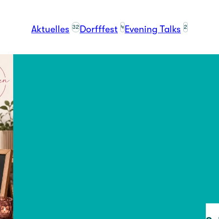
32
4
2
Aktuelles
Dorfffest
Evening Talks