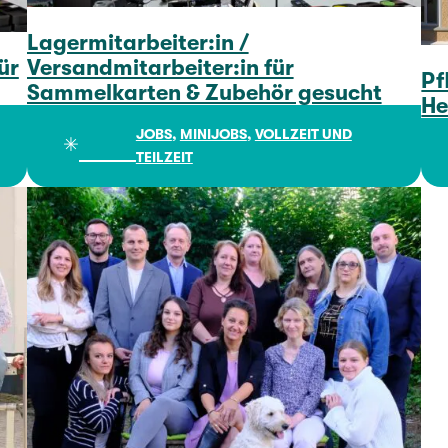
Lagermitarbeiter:in /
ür
Versandmitarbeiter:in für
Pf
Sammelkarten & Zubehör gesucht
He
Lagermitarbeiter:in / Versandmitarbeiter:in für Sammelkarten & Zubehör gesucht
JOBS
, 
MINIJOBS
, 
VOLLZEIT UND
✳︎
TEILZEIT