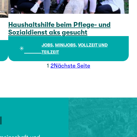
Haushaltshilfe beim Pflege- und
Sozialdienst aks gesucht
Haushaltshilfe beim Pflege- und Sozialdienst aks gesucht
JOBS
, 
MINIJOBS
, 
VOLLZEIT UND
✳︎
TEILZEIT
Seite:
Seite:
1
2
Nächste Seite
N