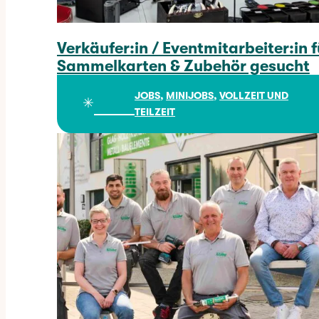
Verkäufer:in / Eventmitarbeiter:in f
Sammelkarten & Zubehör gesucht
Verkäufer:in / Eventmitarbeiter:in für Sammelkarten & Zubehör gesucht
JOBS
, 
MINIJOBS
, 
VOLLZEIT UND
✳︎
TEILZEIT