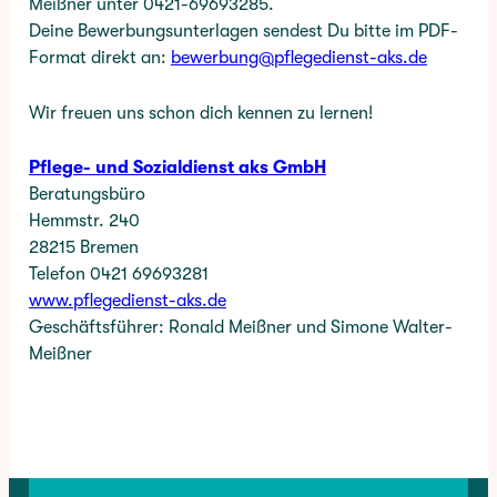
Meißner unter 0421-69693285.
Deine Bewerbungsunterlagen sendest Du bitte im PDF-
Format direkt an:
bewerbung@pflegedienst-aks.de
Wir freuen uns schon dich kennen zu lernen!
Pflege- und Sozialdienst aks GmbH
Beratungsbüro
Hemmstr. 240
28215 Bremen
Telefon 0421 69693281
www.pflegedienst-aks.de
Geschäftsführer: Ronald Meißner und Simone Walter-
Meißner
TAGS:
PFLEGEKRAFT
✳︎
CATEGORY:
JOBS
, 
MINIJOBS
, 