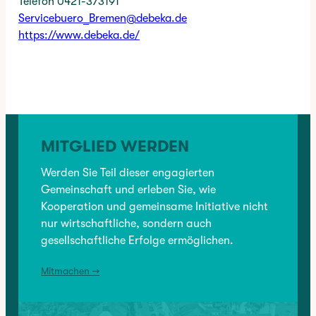
Telefon 0421-373191
Servicebuero_Bremen@debeka.de
https://www.debeka.de/
✳︎
CATEGORY:
BRANCHENVERZEICHNIS
, 
DIENSTLEISTUNG
, 
DIENSTLEISTUNG
, 
MITGLIEDER
, 
MITGLIEDER
MITGLIED WERDEN
VORHERIGER:
Werden Sie Teil dieser engagierten
Anwaltsbüro Christiane Ordemann
Gemeinschaft und erleben Sie, wie
Kooperation und gemeinsame Initiative nicht
nur wirtschaftliche, sondern auch
NÄCHSTER:
gesellschaftliche Erfolge ermöglichen.
ESPABAU Eisenbahn Spar- und Bauverein Bremen
Mitmachen →