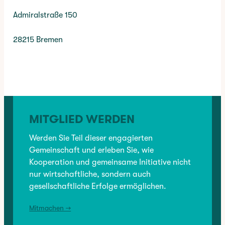
Admiralstraße 150
28215 Bremen
✳︎
CATEGORY:
BRANCHENVERZEICHNIS
, 
DIENSTLEISTUNG
MITGLIED WERDEN
VORHERIGER:
LaFee by Aysel
Werden Sie Teil dieser engagierten
Gemeinschaft und erleben Sie, wie
Kooperation und gemeinsame Initiative nicht
NÄCHSTER:
nur wirtschaftliche, sondern auch
Findorff Barber Shop
gesellschaftliche Erfolge ermöglichen.
Mitmachen →