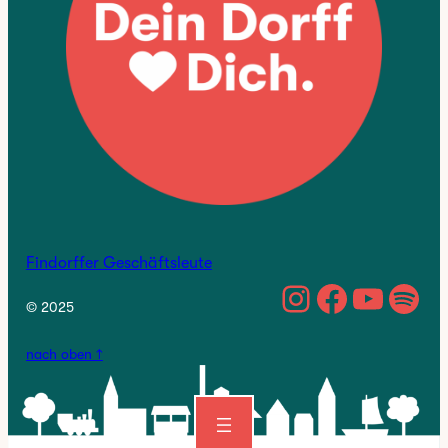
Findorffer Geschäftsleute
https://w
Facebo
YouTu
Spo
© 2025
nach oben ↑