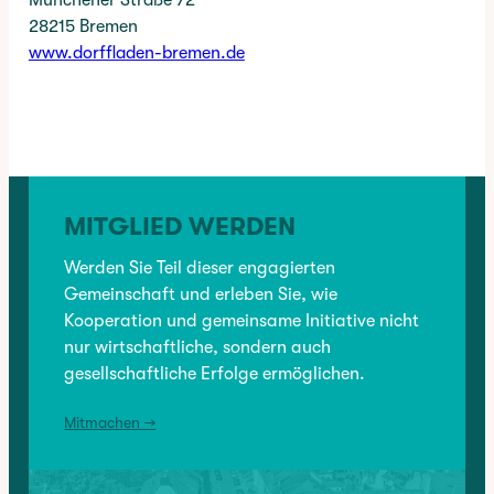
28215 Bremen
www.dorffladen-bremen.de
✳︎
CATEGORY:
BRANCHENVERZEICHNIS
, 
EINZELHANDEL
, 
EINZELHANDEL
, 
MITGLIEDER
MITGLIED WERDEN
VORHERIGER:
Findorffmarkt
Werden Sie Teil dieser engagierten
Gemeinschaft und erleben Sie, wie
Kooperation und gemeinsame Initiative nicht
NÄCHSTER:
nur wirtschaftliche, sondern auch
Blumen Timm
gesellschaftliche Erfolge ermöglichen.
Mitmachen →