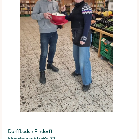
DorffLaden Findorff
Münchener Straße 72