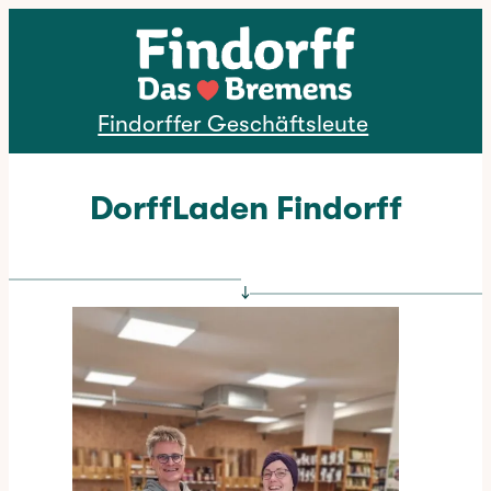
Direkt zum Inhalt
Findorffer Geschäftsleute
DorffLaden Findorff
↓