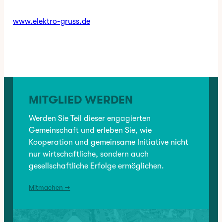
www.elektro-gruss.de
✳︎
CATEGORY:
BRANCHENVERZEICHNIS
, 
HANDWERK
MITGLIED WERDEN
VORHERIGER:
Werden Sie Teil dieser engagierten
Sanitätshaus Hasenpusch
Gemeinschaft und erleben Sie, wie
Kooperation und gemeinsame Initiative nicht
nur wirtschaftliche, sondern auch
NÄCHSTER:
Amplifon Hörgeräte
gesellschaftliche Erfolge ermöglichen.
Mitmachen →