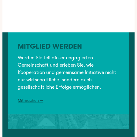
✳︎
CATEGORY:
BRANCHENVERZEICHNIS
, 
DIENSTLEISTUNG
, 
HANDWERK
MITGLIED WERDEN
VORHERIGER:
Werden Sie Teil dieser engagierten
Freizi Findorff
Gemeinschaft und erleben Sie, wie
Kooperation und gemeinsame Initiative nicht
NÄCHSTER:
nur wirtschaftliche, sondern auch
Geburtshaus Bremen
gesellschaftliche Erfolge ermöglichen.
Mitmachen →