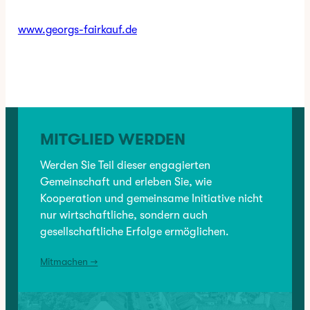
www.georgs-fairkauf.de
✳︎
CATEGORY:
BRANCHENVERZEICHNIS
, 
EINZELHANDEL
MITGLIED WERDEN
VORHERIGER:
YAPIDO Store
Werden Sie Teil dieser engagierten
Gemeinschaft und erleben Sie, wie
Kooperation und gemeinsame Initiative nicht
NÄCHSTER:
nur wirtschaftliche, sondern auch
Goldankauf Findorff
gesellschaftliche Erfolge ermöglichen.
Mitmachen →