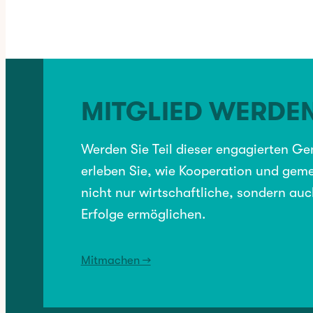
BRANCHENVERZEICHNIS
, 
EINZELHANDEL
MITGLIED WERDE
VORHERIGER:
Safran
Werden Sie Teil dieser engagierten G
erleben Sie, wie Kooperation und geme
nicht nur wirtschaftliche, sondern auc
NÄCHSTER:
MIKA
Erfolge ermöglichen.
Mitmachen →