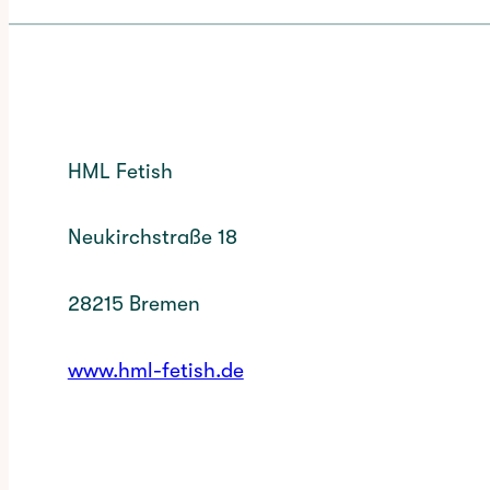
HML Fetish
Neukirchstraße 18
28215 Bremen
www.hml-fetish.de
✳︎
CATEGORY: