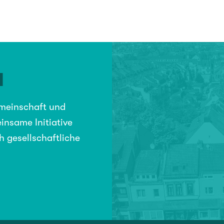
N
emeinschaft und
insame Initiative
h gesellschaftliche