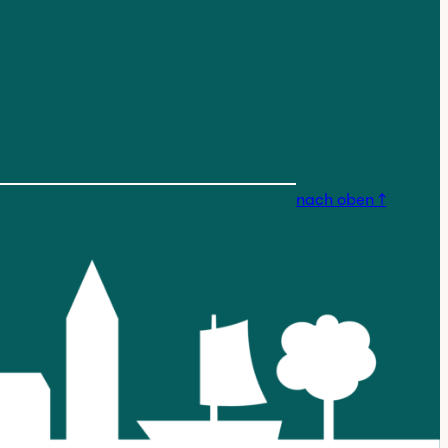
nstagram.com/findorfferges
nach oben ↑