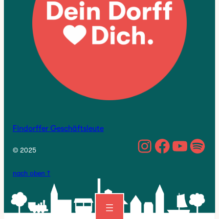
Findorffer Geschäftsleute
https://w
Facebo
YouTu
Spo
© 2025
nach oben ↑