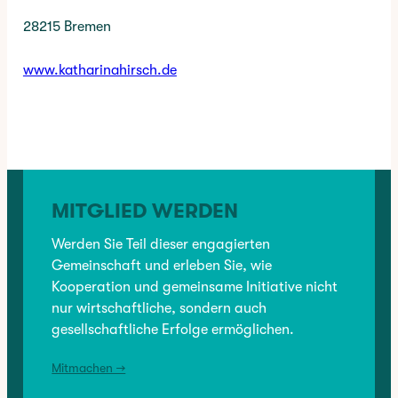
28215 Bremen
www.katharinahirsch.de
✳︎
CATEGORY:
BRANCHENVERZEICHNIS
, 
DIENSTLEISTUNG
, 
GESUNDHEIT
MITGLIED WERDEN
VORHERIGER:
Werden Sie Teil dieser engagierten
Bettina Busch Coaching
Gemeinschaft und erleben Sie, wie
Kooperation und gemeinsame Initiative nicht
NÄCHSTER:
nur wirtschaftliche, sondern auch
INnUP Druckerei
gesellschaftliche Erfolge ermöglichen.
Mitmachen →