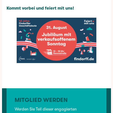
Kommt vorbei und feiert mit uns!
✳︎
CATEGORY:
AKTUELLES
MITGLIED WERDEN
VORHERIGER:
Werden Sie Teil dieser engagierten