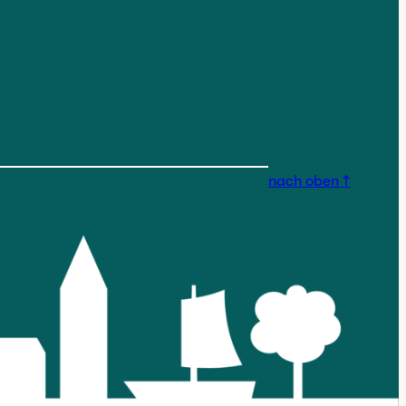
nstagram.com/findorfferges
nach oben ↑