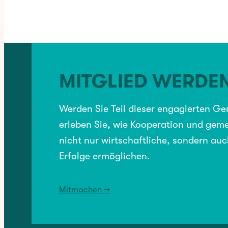
BRANCHENVERZEICHNIS
, 
GESUNDHEIT
MITGLIED WERDE
VORHERIGER:
JOKE Event
Werden Sie Teil dieser engagierten G
erleben Sie, wie Kooperation und geme
nicht nur wirtschaftliche, sondern auc
NÄCHSTER:
Herzfarben Fotografie
Erfolge ermöglichen.
Mitmachen →