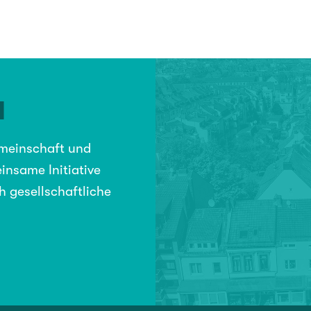
N
emeinschaft und
insame Initiative
h gesellschaftliche