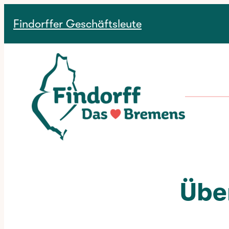
Direkt zum Menü
Direkt zum Inhalt
Findorffer Geschäftsleute
Übe