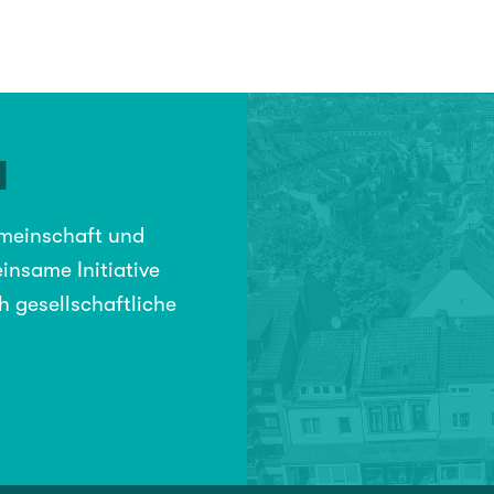
N
emeinschaft und
insame Initiative
h gesellschaftliche