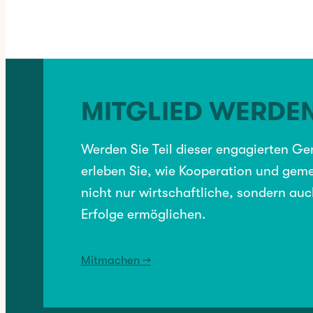
BRANCHENVERZEICHNIS
, 
SOZIALES
MITGLIED WERDE
VORHERIGER:
Akkela Dienstbier
Werden Sie Teil dieser engagierten G
erleben Sie, wie Kooperation und geme
nicht nur wirtschaftliche, sondern auc
NÄCHSTER:
HML Verlag
Erfolge ermöglichen.
Mitmachen →