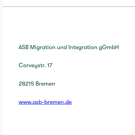
ASB Migration und Integration gGmbH
Corveystr. 17
28215 Bremen
www.asb-bremen.de
✳︎
CATEGORY: