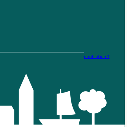
nstagram.com/findorfferges
nach oben ↑