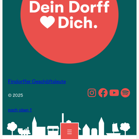
Findorffer Geschäftsleute
https://w
Facebo
YouTu
Spo
© 2025
nach oben ↑