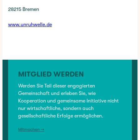
28215 Bremen
www.unruhwelle.de
✳︎
CATEGORY:
BRANCHENVERZEICHNIS
, 
DIENSTLEISTUNG
, 
EINZELHANDEL
, 
HANDWERK
MITGLIED WERDEN
VORHERIGER:
Werden Sie Teil dieser engagierten
fairTauschen Tauschladen
Gemeinschaft und erleben Sie, wie
Kooperation und gemeinsame Initiative nicht
nur wirtschaftliche, sondern auch
NÄCHSTER:
VivoLoVin
gesellschaftliche Erfolge ermöglichen.
Mitmachen →