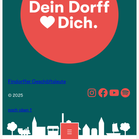
Findorffer Geschäftsleute
https://w
Facebo
YouTu
Spo
© 2025
nach oben ↑