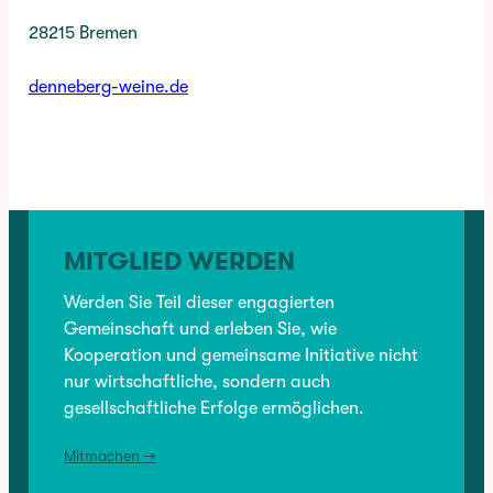
28215 Bremen
denneberg-weine.de
✳︎
CATEGORY:
BRANCHENVERZEICHNIS
, 
EINZELHANDEL
MITGLIED WERDEN
VORHERIGER:
Beauty by Amy
Werden Sie Teil dieser engagierten
Gemeinschaft und erleben Sie, wie
Kooperation und gemeinsame Initiative nicht
NÄCHSTER:
nur wirtschaftliche, sondern auch
Verbund Bremer Kindergruppen
gesellschaftliche Erfolge ermöglichen.
Mitmachen →