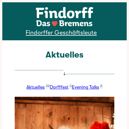
Direkt zum Inhalt
Findorffer Geschäftsleute
Aktuelles
↓
32
4
2
Aktuelles
Dorfffest
Evening Talks