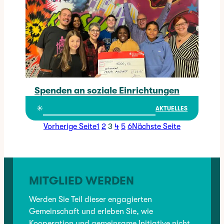
Spenden an soziale Einrichtungen
Spenden an soziale Einrichtungen
✳︎
AKTUELLES
Seite:
Seite:
Seite:
Seite:
Seite:
Seite:
Vorherige Seite
1
2
3
4
5
6
Nächste Seite
MITGLIED WERDEN
Werden Sie Teil dieser engagierten
Gemeinschaft und erleben Sie, wie
Kooperation und gemeinsame Initiative nicht