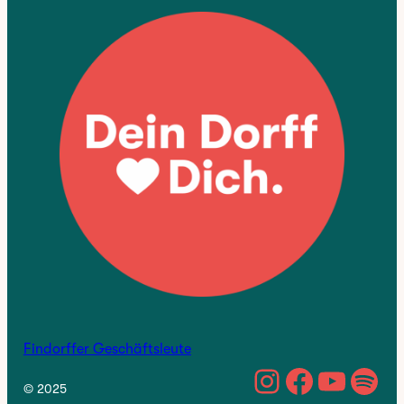
Findorffer Geschäftsleute
https://w
Facebo
YouTu
Spo
© 2025