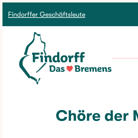
Direkt zum Menü
Direkt zum Inhalt
Findorffer Geschäftsleute
Chöre der 