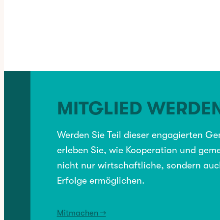
✳︎
CATEGORY:
BRANCHENVERZEICHNIS
, 
KULTUR
MITGLIED WERDE
VORHERIGER:
Kita Martin-Luther-Gemeinde
Werden Sie Teil dieser engagierten G
erleben Sie, wie Kooperation und geme
nicht nur wirtschaftliche, sondern auc
NÄCHSTER:
Erfolge ermöglichen.
Schlagzeugunterricht Nico Aros
Mitmachen →