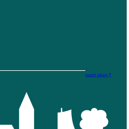
nstagram.com/findorfferges
nach oben ↑