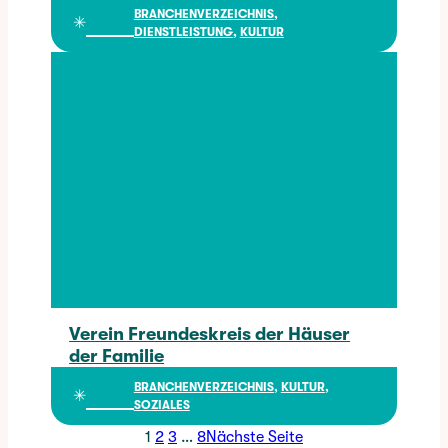
BRANCHENVERZEICHNIS
, 
✳︎
DIENSTLEISTUNG
, 
KULTUR
Verein Freundeskreis der Häuser
der Familie
Verein Freundeskreis der Häuser der Familie
BRANCHENVERZEICHNIS
, 
KULTUR
, 
✳︎
SOZIALES
Seite:
Seite:
Seite:
Seite:
1
2
3
…
8
Nächste Seite