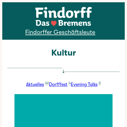
Direkt zum Inhalt
Findorffer Geschäftsleute
Kultur
↓
32
4
2
Aktuelles
Dorfffest
Evening Talks