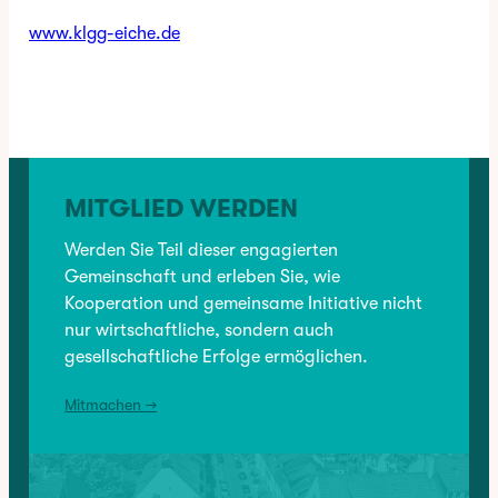
www.klgg-eiche.de
✳︎
CATEGORY:
BRANCHENVERZEICHNIS
, 
KULTUR
, 
SOZIALES
MITGLIED WERDEN
VORHERIGER:
Werden Sie Teil dieser engagierten
Gemeinschaft und erleben Sie, wie
Klaus Ritzenhoff – Holz und Steinbildhauerei
Kooperation und gemeinsame Initiative nicht
nur wirtschaftliche, sondern auch
NÄCHSTER:
gesellschaftliche Erfolge ermöglichen.
Kleingärtnerverein Nürnberg
Mitmachen →