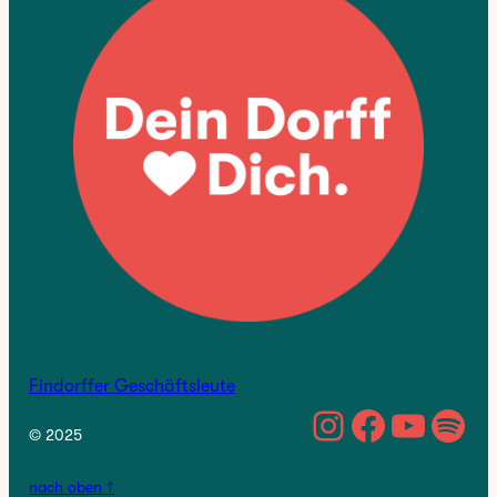
Findorffer Geschäftsleute
https://w
Facebo
YouTu
Spo
© 2025
nach oben ↑