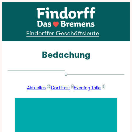
Direkt zum Inhalt
Findorffer Geschäftsleute
Bedachung
↓
32
4
2
Aktuelles
Dorfffest
Evening Talks