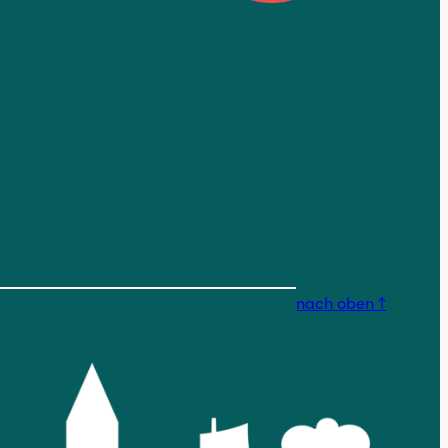
nstagram.com/findorfferges
nach oben ↑