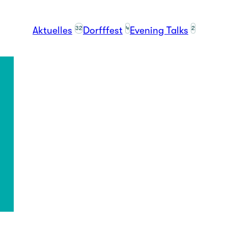
32
4
2
Aktuelles
Dorfffest
Evening Talks