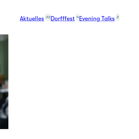
32
4
2
Aktuelles
Dorfffest
Evening Talks