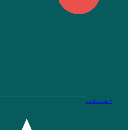
nstagram.com/findorfferges
nach oben ↑