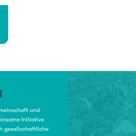
N
emeinschaft und
insame Initiative
h gesellschaftliche