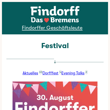
Direkt zum Inhalt
Findorffer Geschäftsleute
Festival
↓
32
4
2
Aktuelles
Dorfffest
Evening Talks