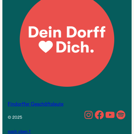
Findorffer Geschäftsleute
https://w
Facebo
YouTu
Spo
© 2025
nach oben ↑