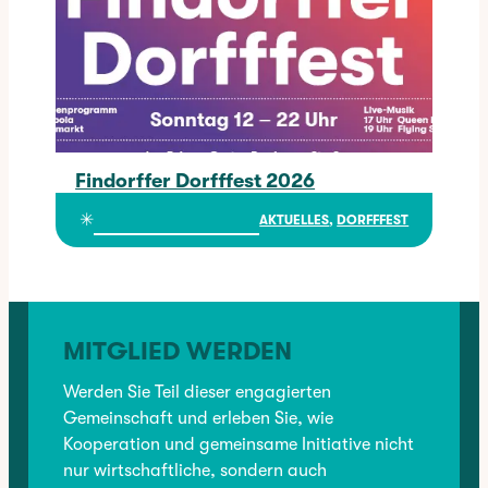
Findorffer Dorfffest 2026
Findorffer Dorfffest 2026
✳︎
AKTUELLES
, 
DORFFFEST
MITGLIED WERDEN
Werden Sie Teil dieser engagierten
Gemeinschaft und erleben Sie, wie
Kooperation und gemeinsame Initiative nicht
nur wirtschaftliche, sondern auch