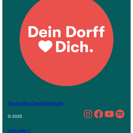
Findorffer Geschäftsleute
https://w
Facebo
YouTu
Spo
© 2025
nach oben ↑