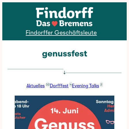
Direkt zum Inhalt
Findorffer Geschäftsleute
genussfest
↓
32
4
2
Aktuelles
Dorfffest
Evening Talks