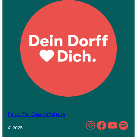
Findorffer Geschäftsleute
https://w
Facebo
YouTu
Spo
© 2025