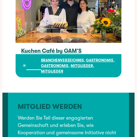
Kuchen Café by GAM’S
Kuchen Café by GAM’S
BRANCHENVERZEICHNIS
, 
GASTRONOMIE
, 
✳︎
GASTRONOMIE
, 
MITGLIEDER
, 
MITGLIEDER
MITGLIED WERDEN
Werden Sie Teil dieser engagierten
Gemeinschaft und erleben Sie, wie
Kooperation und gemeinsame Initiative nicht