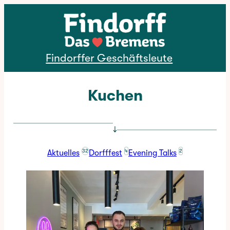
Direkt zum Inhalt
Findorffer Geschäftsleute
Kuchen
↓
32
4
2
Aktuelles
Dorfffest
Evening Talks