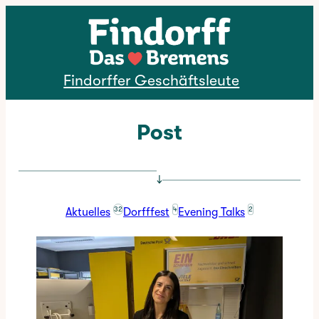
Direkt zum Inhalt
Findorffer Geschäftsleute
Post
↓
32
4
2
Aktuelles
Dorfffest
Evening Talks