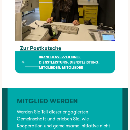
Zur Postkutsche
Zur Postkutsche
BRANCHENVERZEICHNIS
, 
✳︎
DIENSTLEISTUNG
, 
DIENSTLEISTUNG
, 
MITGLIEDER
, 
MITGLIEDER
MITGLIED WERDEN
Werden Sie Teil dieser engagierten
Gemeinschaft und erleben Sie, wie
Kooperation und gemeinsame Initiative nicht