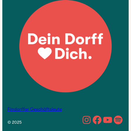
Findorffer Geschäftsleute
https://w
Facebo
YouTu
Spo
© 2025