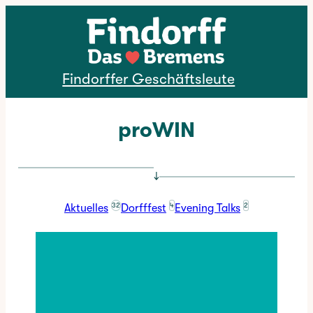
Direkt zum Inhalt
Findorffer Geschäftsleute
proWIN
↓
32
4
2
Aktuelles
Dorfffest
Evening Talks