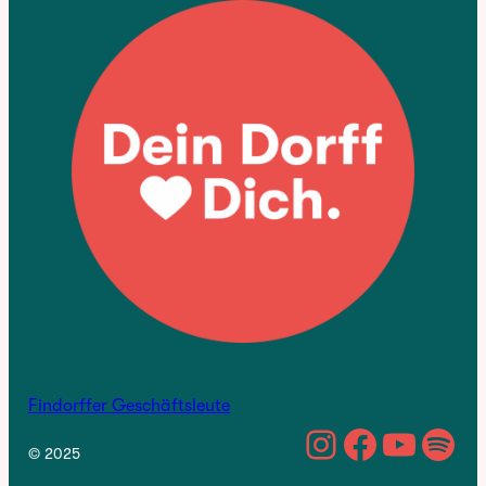
Findorffer Geschäftsleute
https://w
Facebo
YouTu
Spo
© 2025