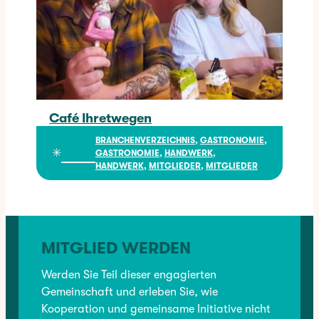
Café Ihretwegen
Café Ihretwegen
BRANCHENVERZEICHNIS
, 
GASTRONOMIE
, 
✳︎
GASTRONOMIE
, 
HANDWERK
, 
HANDWERK
, 
MITGLIEDER
, 
MITGLIEDER
MITGLIED WERDEN
Werden Sie Teil dieser engagierten
Gemeinschaft und erleben Sie, wie
Kooperation und gemeinsame Initiative nicht